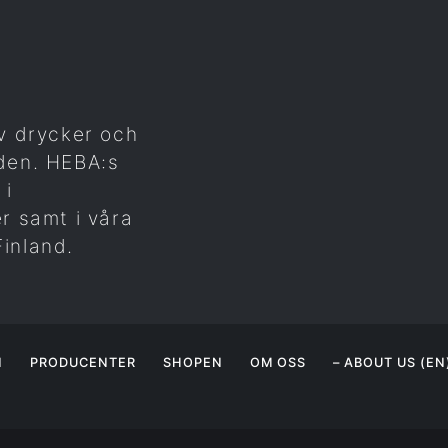
v drycker och
den. HEBA:s
 i
r samt i våra
inland.
N
PRODUCENTER
SHOPEN
OM OSS
– ABOUT US (EN