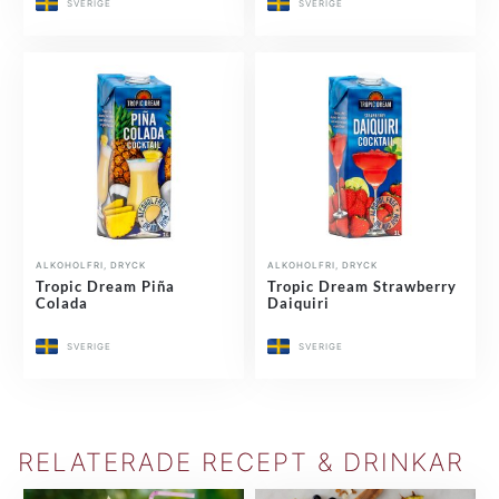
SVERIGE
SVERIGE
ALKOHOLFRI
,
DRYCK
ALKOHOLFRI
,
DRYCK
Tropic Dream Piña
Tropic Dream Strawberry
Colada
Daiquiri
SVERIGE
SVERIGE
RELATERADE RECEPT & DRINKAR