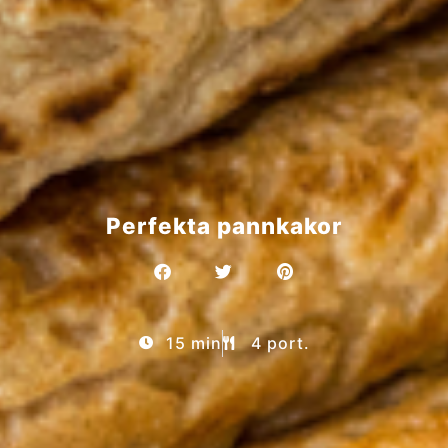
Perfekta pannkakor
15 min
4 port.