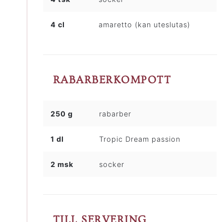
4 cl
amaretto (kan uteslutas)
RABARBERKOMPOTT
250 g
rabarber
1 dl
Tropic Dream passion
2 msk
socker
TILL SERVERING