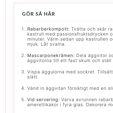
GÖR SÅ HÄR
Rabarberkompott:
Tvätta och skär ra
kastrull med passionsfruktsdrycken o
minuter. Värm sedan upp kastrullen oc
mjuk. Låt svalna.
Mascarponekrämen:
Dela äggvitor oc
äggvitorna till ett fast skum och ställ
Vispa äggulorna med sockret. Tillsätt
slätt.
Vänd in äggvitan försiktigt med en sl
Vid servering:
Varva avrunnen rabar
amerettikakor i fyra glas. Dekorera m