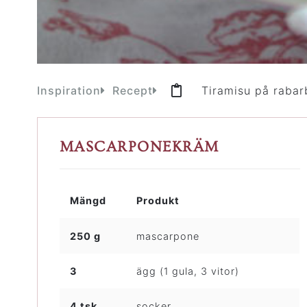
Inspiration
Recept
Tiramisu på rabar
MASCARPONEKRÄM
Mängd
Produkt
250 g
mascarpone
3
ägg (1 gula, 3 vitor)
4 tsk
socker