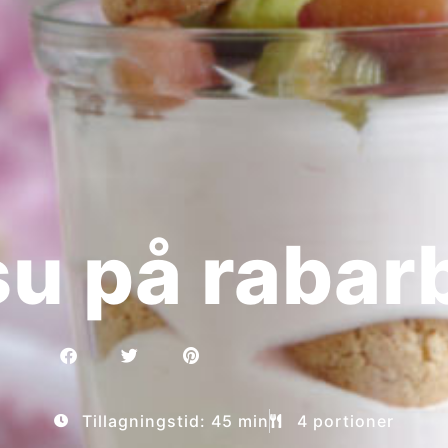
su på rabar
Tillagningstid: 45 min
4 portioner