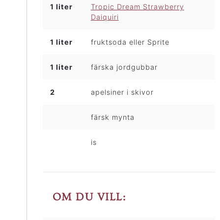
1 liter
Tropic Dream Strawberry
Daiquiri
1 liter
fruktsoda eller Sprite
1 liter
färska jordgubbar
2
apelsiner i skivor
färsk mynta
is
OM DU VILL: