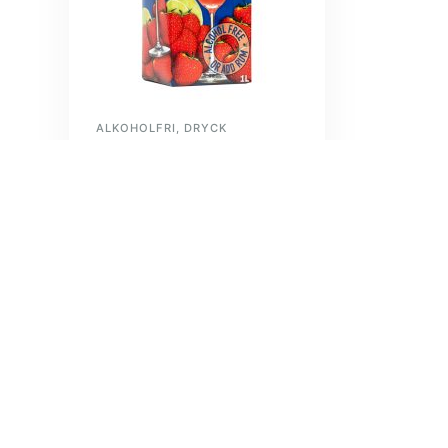
ALKOHOLFRI
,
DRYCK
Tropic Dream
Strawberry Daiquiri
SVERIGE
Läs mer