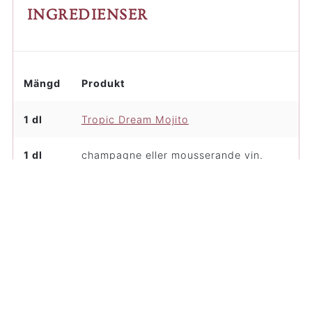
INGREDIENSER
Mängd
Produkt
1 dl
Tropic Dream Mojito
1 dl
champagne eller mousserande vin.
Alternativt fruktsoda eller kolsyrat
vatten
0,5
lime
is
färsk mynta