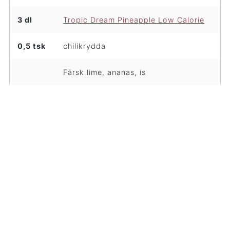
3 dl
Tropic Dream Pineapple Low Calorie
0,5 tsk
chilikrydda
Färsk lime, ananas, is
OM DU VILL:
6 cl
tequila
RELATERAT