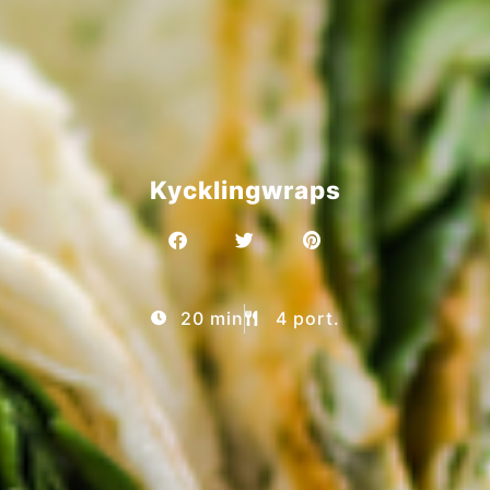
Kycklingwraps
20 min
4 port.