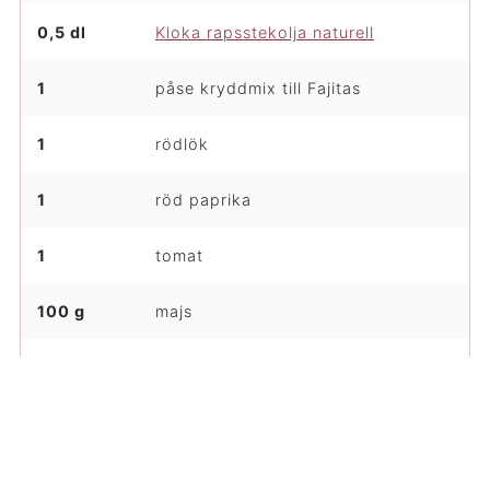
0,5 dl
Kloka rapsstekolja naturell
1
påse kryddmix till Fajitas
1
rödlök
1
röd paprika
1
tomat
100 g
majs
8
tortillabröd
8
salladsblad
1
kruka färsk koriander