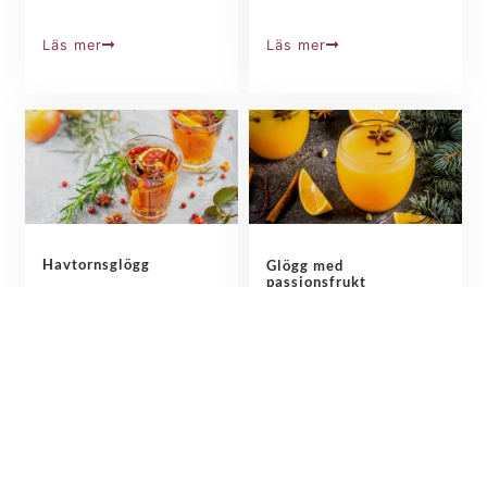
Läs mer
Läs mer
Havtornsglögg
Glögg med
passionsfrukt
Har du provat varm
Överraska med en
havtornsdryck? Med
gyllengul alkoholfri
syrlig blodapelsin och
glögg! Med Tropic Dream
julkryddor blir det en
Passion gör du enkelt
härlig glögg som du
olika drinkar. Den här
enkelt blandar själv.
varma glöggen får sin
Finnerödja ekologiska
juliga smak från…
bärdrycker kan…