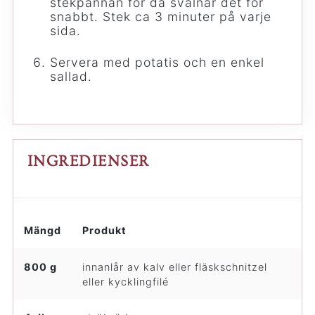
stekpannan för då svalnar det för
snabbt. Stek ca 3 minuter på varje
sida.
Servera med potatis och en enkel
sallad.
INGREDIENSER
Mängd
Produkt
800 g
innanlår av kalv eller fläskschnitzel
eller kycklingfilé