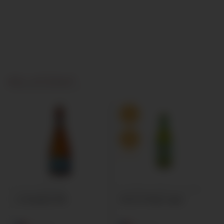
RELATERAT
AT-002-009
ALE
,
ÖL
,
SPECIALÖL
GLUTENFRI
,
LAGER
,
ÖL
,
ÖL (LIVS)
La Goudale IPA
Grain d´Orge Lager