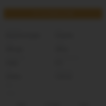
TILL SYSTEMBOLAGET
Producent
Land
Brasserie Goudale
Frankrike
Färg
Volym
Mörk gul.
330 ml
Förpackning
Serveringstemp
Flaska
8 °C
Pris
Alkoholhalt
29,90 kr
7,2 % vol
Malt
Humle
BESKA
FYLLIGHET
SÖTMA