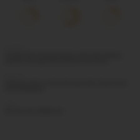
Doft/Smak
Fruktig, lätt humlearomatisk smak med inslag av
aprikos, honung, bröd, jasminris och citrus.
Passar till
Smakrika rätter av fisk eller ljust kött. Passar även
bra till kittostar.
Öltyp
Ale, ljus ale i belgisk stil.