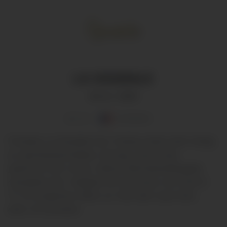
LA GOUDALE
Art.nr: 1603
ALE
,
ÖL
FRANKRIKE
Franska La Goudale har fruktig smak med inslag
av aprikosmarmelad, honung, ljust bröd,
jasminris och citrus. Denna bärnstensfärgade
överjästa ale i belgisk stil serveras vid cirka 8
°C till smakrika rätter av fisk eller ljust kött,
eller till kittostar.