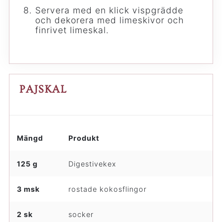
Servera med en klick vispgrädde
och dekorera med limeskivor och
finrivet limeskal.
PAJSKAL
Mängd
Produkt
125 g
Digestivekex
3 msk
rostade kokosflingor
2 sk
socker