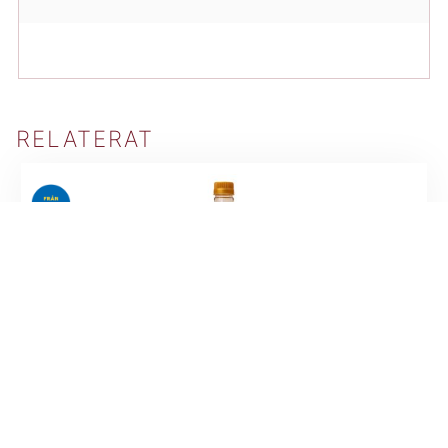
RELATERAT
MAT
,
OLJA
Kloka Rapsstekolja smörsmak 1 liter
SVERIGE