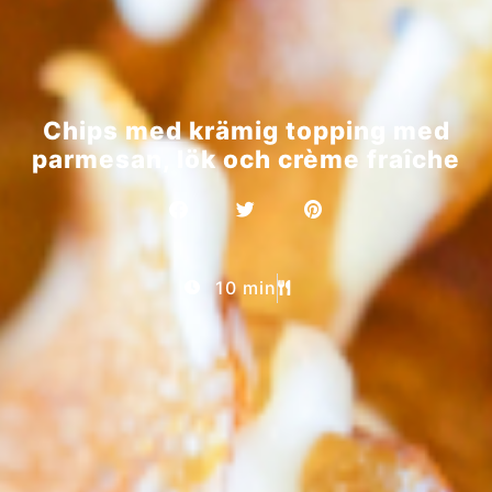
Chips med krämig topping med
parmesan, lök och crème fraîche
10 min