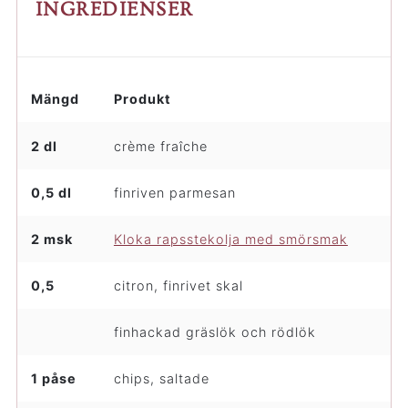
INGREDIENSER
Mängd
Produkt
2 dl
crème fraîche
0,5 dl
finriven parmesan
2 msk
Kloka rapsstekolja med smörsmak
0,5
citron, finrivet skal
finhackad gräslök och rödlök
1 påse
chips, saltade