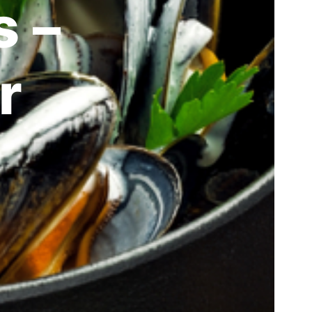
s –
r