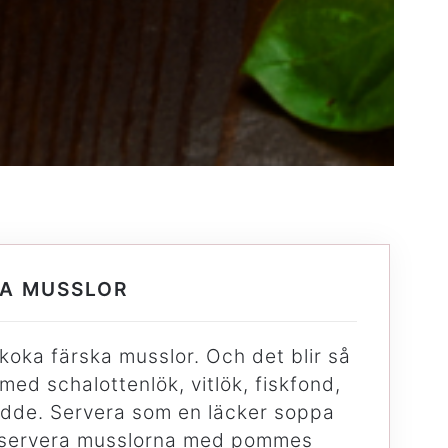
TA MUSSLOR
koka färska musslor. Och det blir så
 med schalottenlök, vitlök, fiskfond,
grädde. Servera som en läcker soppa
å servera musslorna med pommes