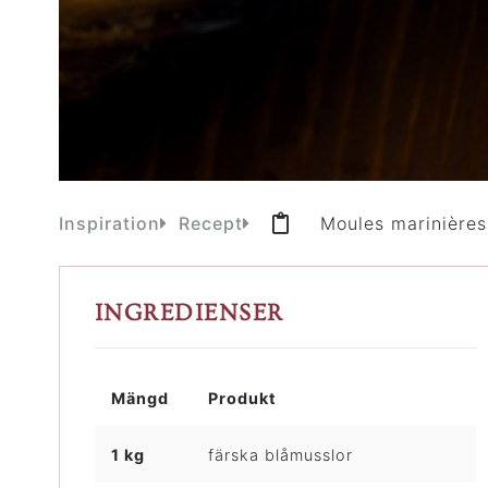
Inspiration
Recept
Moules marinières
INGREDIENSER
Mängd
Produkt
1 kg
färska blåmusslor