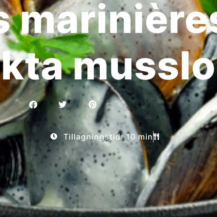
 marinière
kta musslo
Tillagningstid: 10 min