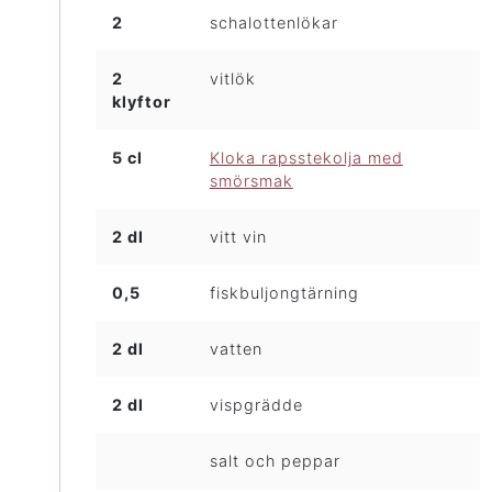
2
schalottenlökar
2
vitlök
klyftor
5 cl
Kloka rapsstekolja med
smörsmak
2 dl
vitt vin
0,5
fiskbuljongtärning
2 dl
vatten
2 dl
vispgrädde
salt och peppar