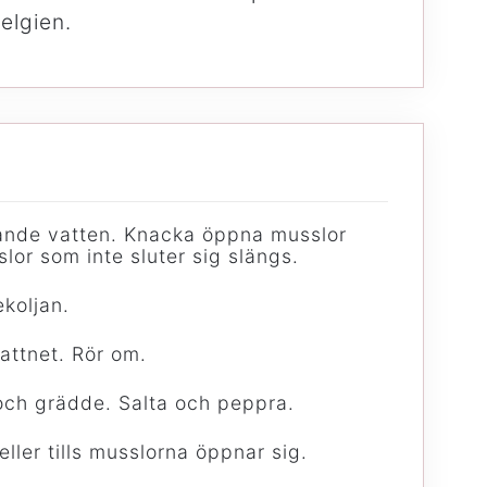
elgien.
ande vatten. Knacka öppna musslor
lor som inte sluter sig slängs.
ekoljan.
attnet. Rör om.
 och grädde. Salta och peppra.
eller tills musslorna öppnar sig.