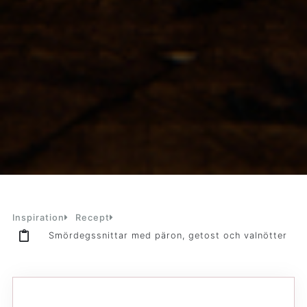
Inspiration
Recept
Smördegssnittar med päron, getost och valnötter