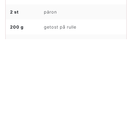
2 st
päron
200 g
getost på rulle
1 dl
grovhackade valnötter
2-3 msk
flytande honung
0,5 tsk
flingsalt
RELATERAT