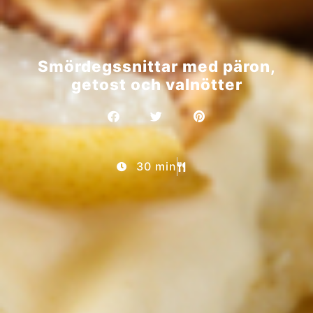
Smördegssnittar med päron,
getost och valnötter
30 min