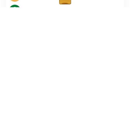
MAT
,
OLJA
Kloka Rapsstekolja smörsmak 1 liter
SVERIGE
MAT
,
OLJA
Kloka Rapsstekolja smörsmak
SVERIGE