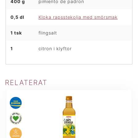
400 g
pimiento de padron
0,5 dl
Kloka rapsstekolja med smörsmak
1 tsk
flingsalt
1
citron i klyftor
RELATERAT