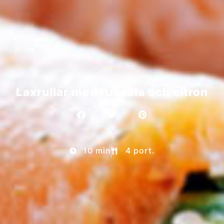
Laxrullar med ruccola och citron
10 min
4 port.