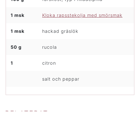
1 msk
Kloka rapsstekolja med smörsmak
1 msk
hackad gräslök
50 g
rucola
1
citron
salt och peppar
RELATERAT