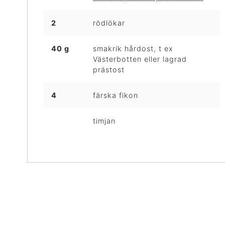
2
rödlökar
40 g
smakrik hårdost, t ex
Västerbotten eller lagrad
prästost
4
färska fikon
timjan