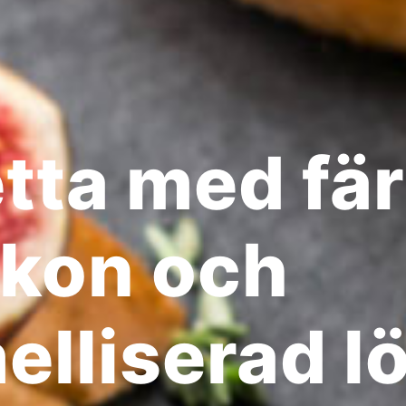
tta med fä
ikon och
elliserad l