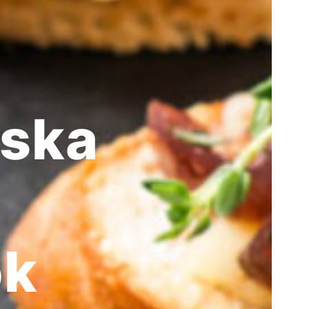
rska
ök