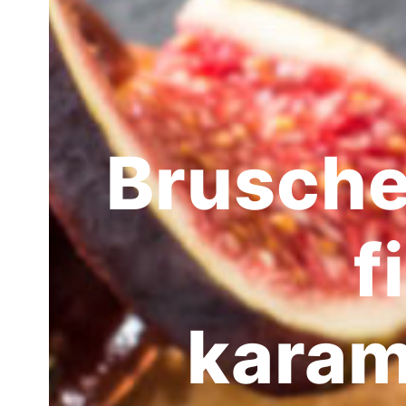
Brusche
f
karam