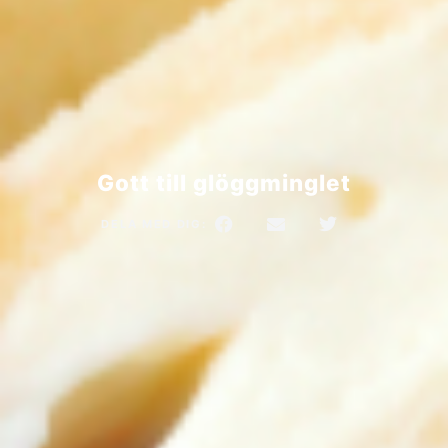
Gott till glöggminglet
DELA MED DIG: