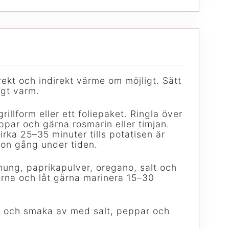
rekt och indirekt värme om möjligt. Sätt
igt varm.
illform eller ett foliepaket. Ringla över
ppar och gärna rosmarin eller timjan.
irka 25–35 minuter tills potatisen är
gon gång under tiden.
onung, paprikapulver, oregano, salt och
éerna och låt gärna marinera 15–30
ret och smaka av med salt, peppar och