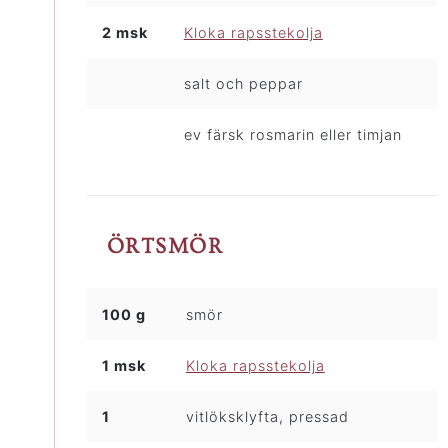
2 msk
Kloka rapsstekolja
salt och peppar
ev färsk rosmarin eller timjan
ÖRTSMÖR
100 g
smör
1 msk
Kloka rapsstekolja
1
vitlöksklyfta, pressad