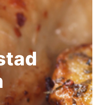
stad
h