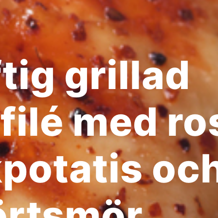
tig grillad
filé med ro
kpotatis oc
örtsmör