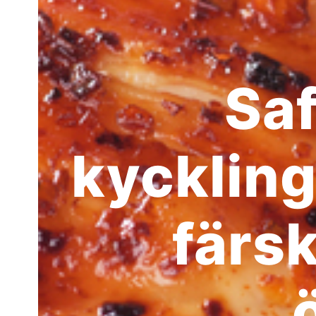
Saf
kyckling
färs