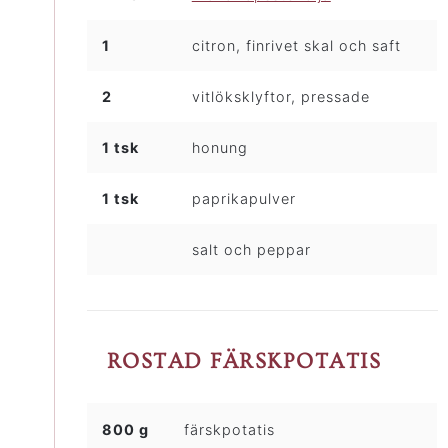
1
citron, finrivet skal och saft
2
vitlöksklyftor, pressade
1 tsk
honung
1 tsk
paprikapulver
salt och peppar
ROSTAD FÄRSKPOTATIS
800 g
färskpotatis