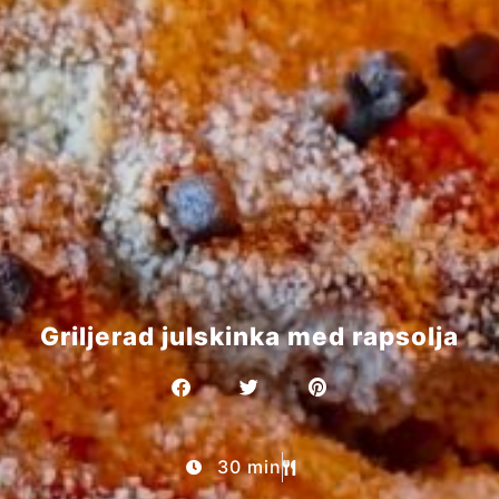
Griljerad julskinka med rapsolja
30 min