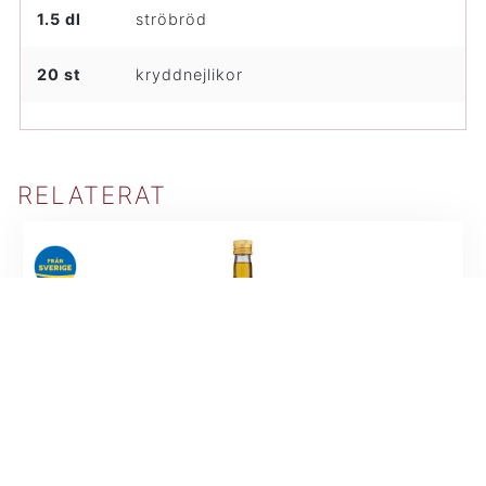
1.5 dl
ströbröd
20 st
kryddnejlikor
RELATERAT
MAT
,
OLJA
Kloka Rapsstekolja smörsmak