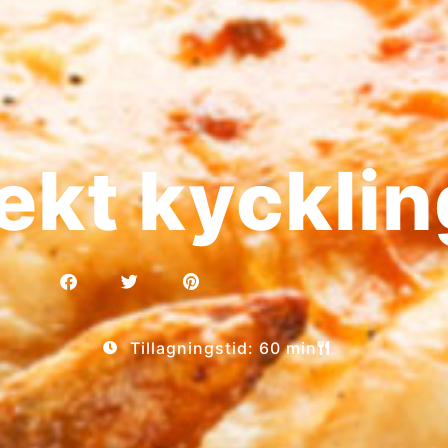
ekt kycklin
Tillagningstid: 60 min