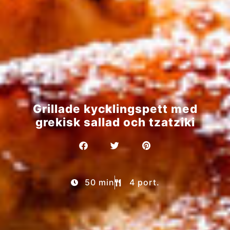
Grillade kycklingspett med
grekisk sallad och tzatziki
50 min
4 port.