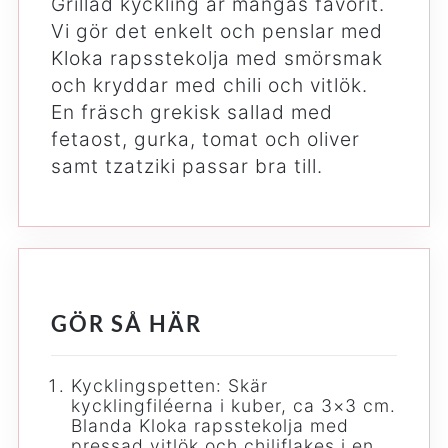
Grillad kyckling är mångas favorit.
Vi gör det enkelt och penslar med
Kloka rapsstekolja med smörsmak
och kryddar med chili och vitlök.
En fräsch grekisk sallad med
fetaost, gurka, tomat och oliver
samt tzatziki passar bra till.
GÖR SÅ HÄR
Kycklingspetten: Skär
kycklingfiléerna i kuber, ca 3×3 cm.
Blanda Kloka rapsstekolja med
pressad vitlök och chiliflakes i en