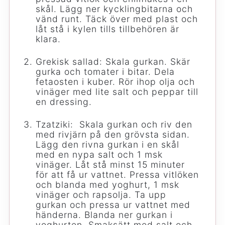
skål. Lägg ner kycklingbitarna och
vänd runt. Täck över med plast och
låt stå i kylen tills tillbehören är
klara.
Grekisk sallad: Skala gurkan. Skär
gurka och tomater i bitar. Dela
fetaosten i kuber. Rör ihop olja och
vinäger med lite salt och peppar till
en dressing.
Tzatziki: Skala gurkan och riv den
med rivjärn på den grövsta sidan.
Lägg den rivna gurkan i en skål
med en nypa salt och 1 msk
vinäger. Låt stå minst 15 minuter
för att få ur vattnet. Pressa vitlöken
och blanda med yoghurt, 1 msk
vinäger och rapsolja. Ta upp
gurkan och pressa ur vattnet med
händerna. Blanda ner gurkan i
yoghurten. Smaksätt med salt och