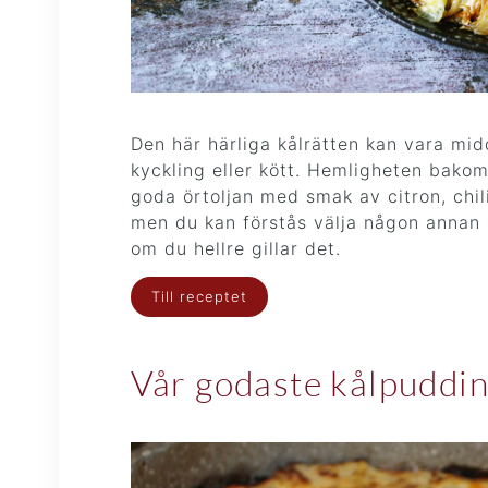
Den här härliga kålrätten kan vara mid
kyckling eller kött. Hemligheten bakom
goda örtoljan med smak av citron, chili,
men du kan förstås välja någon annan k
om du hellre gillar det.
Till
receptet
Vår godaste kålpuddi