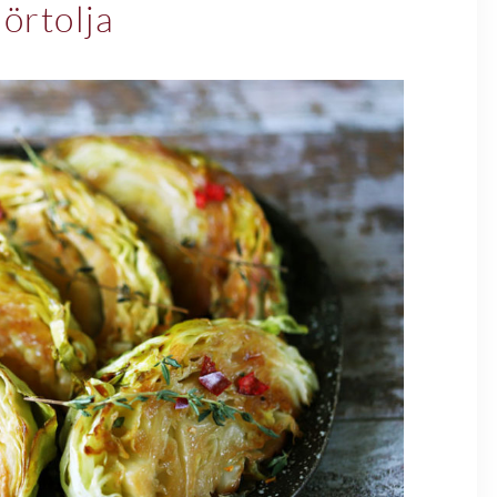
örtolja