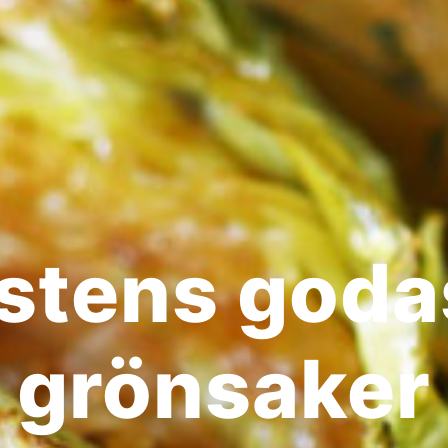
stens goda
grönsaker