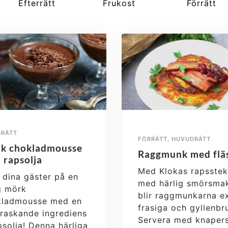
Efterrätt
Frukost
Förrätt
RRÄTT
FÖRRÄTT
,
HUVUDRÄTT
k chokladmousse
Raggmunk med flä
 rapsolja
Med Klokas rapsstek
 dina gäster på en
med härlig smörsma
g mörk
blir raggmunkarna e
kladmousse med en
frasiga och gyllenbr
raskande ingrediens
Servera med knapers
psolja! Denna härliga