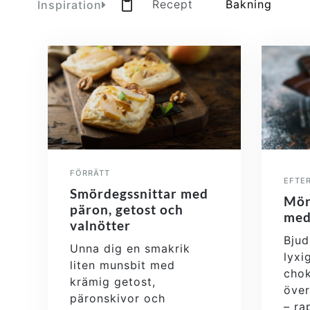
Recept
Bakning
Inspiration
FÖRRÄTT
EFTE
Smördegssnittar med
Mör
päron, getost och
med
valnötter
Bjud
Unna dig en smakrik
lyxi
liten munsbit med
cho
krämig getost,
över
päronskivor och
– ra