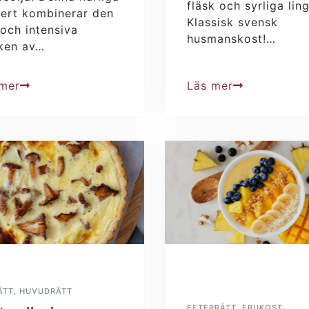
fläsk och syrliga lin
ert kombinerar den
Klassisk svensk
 och intensiva
husmanskost!…
ken av…
 mer
Läs mer
ÄTT
,
HUVUDRÄTT
EFTERRÄTT
,
FRUKOST