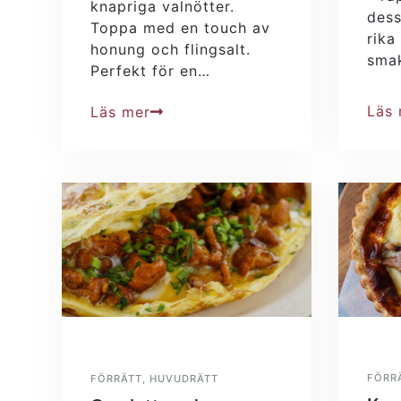
knapriga valnötter.
dess
Toppa med en touch av
rika
honung och flingsalt.
sma
Perfekt för en…
Läs
Läs mer
FÖRR
FÖRRÄTT
,
HUVUDRÄTT