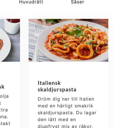
Huvudrätt
Såser
Italiensk
sk
skaldjurspasta
olja
Dröm dig ner till Italien
k
med en härligt smakrik
xtra
skaldjurspasta. Du lagar
una.
den lätt med en
tekt
djupfryst mix av räkor,