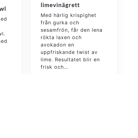
limevinägrett
wl
Med härlig krispighet
med
från gurka och
sesamfrön, får den lena
wl.
rökta laxen och
med
avokadon en
uppfriskande twist av
lime. Resultatet blir en
frisk och…
Läs mer