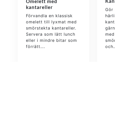
Kan
Omelett med
kantareller
Gör 
Förvandla en klassisk
härl
omelett till lyxmat med
kant
smörstekta kantareller.
gärn
Servera som lätt lunch
med 
eller i mindre bitar som
smör
förrätt….
och
Läs mer
Läs