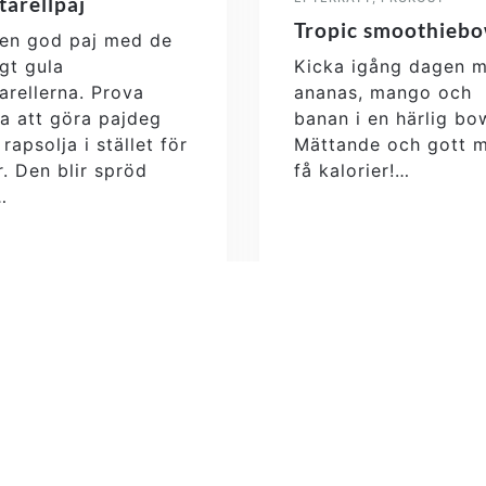
tarellpaj
Tropic smoothiebo
en god paj med de
igt gula
Kicka igång dagen 
arellerna. Prova
ananas, mango och
a att göra pajdeg
banan i en härlig bo
rapsolja i stället för
Mättande och gott 
. Den blir spröd
få kalorier!…
…
 mer
Läs mer